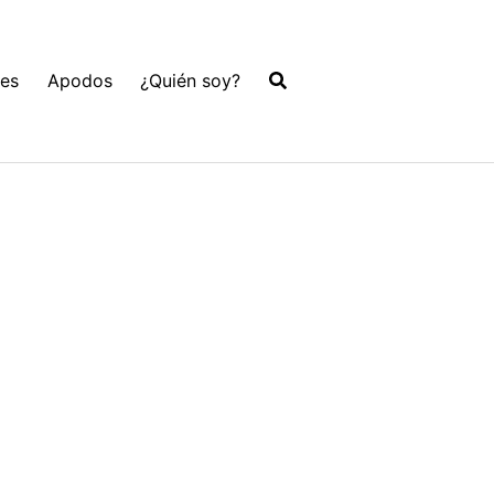
les
Apodos
¿Quién soy?