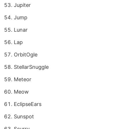
Jupiter
Jump
Lunar
Lap
OrbitOgle
StellarSnuggle
Meteor
Meow
EclipseEars
Sunspot
Scurry