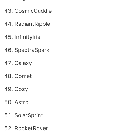
CosmicCuddle
RadiantRipple
InfinityIris
SpectraSpark
Galaxy
Comet
Cozy
Astro
SolarSprint
RocketRover