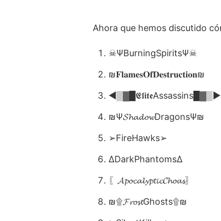
Ahora que hemos discutido cóm
☠ΨBurningSpiritsΨ☠
₪𝐅𝐥𝐚𝐦𝐞𝐬𝐎𝐟𝐃𝐞𝐬𝐭𝐫𝐮𝐜𝐭𝐢𝐨𝐧₪
◄▒▓█𝕰𝖑𝖎𝖙𝖊Assassins█▓▒►
₪Ψ𝓢𝓱𝓪𝓭𝓸𝔀DragonsΨ₪
➢FireHawks➢
∆DarkPhantoms∆
〖𝓐𝓹𝓸𝓬𝓪𝓵𝔂𝓹𝓽𝓲𝓬𝓒𝓱𝓸𝓪𝓼〗
₪۩𝓕𝓻𝓸𝓼𝓽Ghosts۩₪