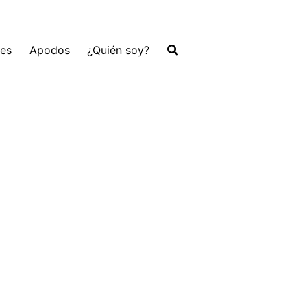
les
Apodos
¿Quién soy?