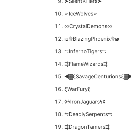
➤SilentKillers➤
➢IceWolves➢
∞CrystalDemons∞
₪۩BlazingPhoenix۩₪
⇋InfernoTigers⇋
⇶FlameWizards⇶
◄▓ξSavageCenturionsξ▓
ξWarFuryξ
◊ϟIronJaguarsϟ◊
⇋DeadlySerpents⇋
⇶DragonTamers⇶