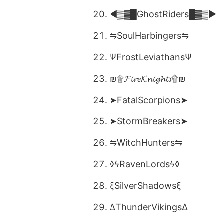
◄▒▓█GhostRiders█▓▒►
⇋SoulHarbingers⇋
ΨFrostLeviathansΨ
₪۩𝓕𝓲𝓻𝓮𝓚𝓷𝓲𝓰𝓱𝓽𝓼۩₪
➤FatalScorpions➤
➤StormBreakers➤
⇋WitchHunters⇋
◊ϟRavenLordsϟ◊
ξSilverShadowsξ
∆ThunderVikings∆